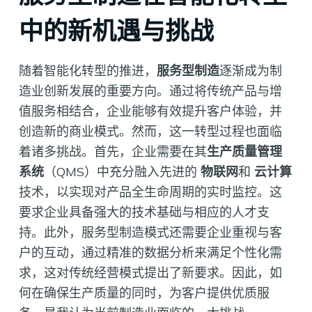
中的新机遇与挑战
随着智能化转型的推进，
服务型制造
逐渐成为制
造业创新发展的重要方向。通过将传统产品与增
值服务相结合，企业能够有效提升客户体验，并
创造新的商业模式。然而，这一转型过程也面临
着诸多挑战。首先，企业需要在其
生产质量管理
系统
（QMS）中充分融入先进的
物联网
和
云计算
技术，以实现对产品全生命周期的实时监控。这
要求企业具备强大的技术基础与相应的人才支
持。此外，服务型制造模式还需要企业重视与客
户的互动，通过精准的数据分析来满足个性化需
求，这对传统经营模式提出了新要求。因此，如
何在确保生产质量的同时，为客户提供优质服