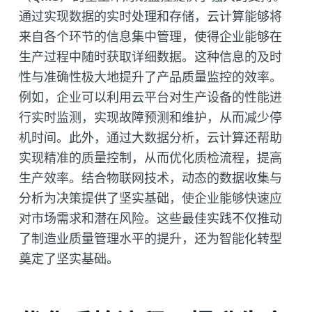
通过实现数据的实时处理和存储，云计算能够将
来自各个环节的信息集中管理，使得企业能够在
生产过程中随时获取详细数据。这种信息的及时
性与准确性极大地提升了产品质量监控的效率。
例如，企业可以利用云平台对生产设备的性能进
行实时监测，实现故障预测和维护，从而减少停
机时间。此外，通过大数据分析，云计算还帮助
实现精准的质量控制，从而优化质检流程，提高
生产效率。结合物联网技术，动态的数据收集与
分析为决策提供了坚实基础，使企业能够快速应
对市场需求和潜在风险。这些最佳实践不仅推动
了制造业质量管理水平的提升，还为智能化转型
奠定了坚实基础。