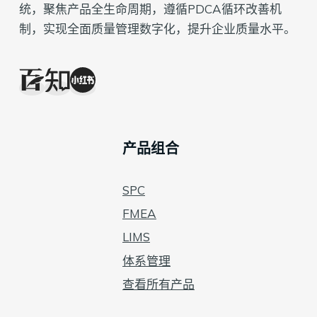
统，聚焦产品全生命周期，遵循PDCA循环改善机
制，实现全面质量管理数字化，提升企业质量水平。
产品组合
SPC
FMEA
LIMS
体系管理
查看所有产品