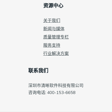
资源中心
关于我们
新闻与媒体
质量管理专栏
服务支持
行业解决方案
联系我们
深圳市清晰软件科技有限公司
咨询电话: 400-153-6658