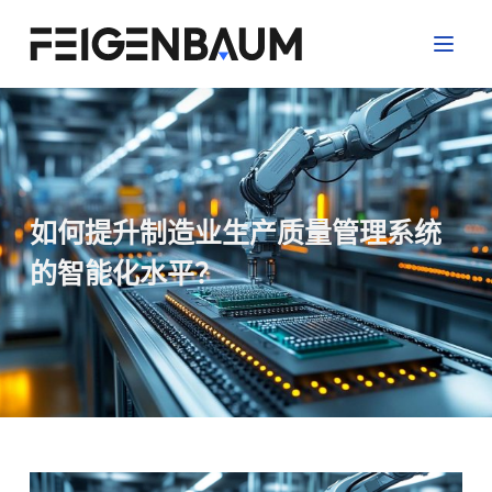
跳
过
内
容
如何提升制造业生产质量管理系统
的智能化水平？