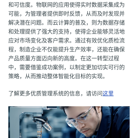
和可信度。物联网的应用使得实时数据采集成为
可能，为管理者提供即时反馈，从而及时发现并
解决潜在问题。而云计算的普及，则为数据存储
和处理提供了强大的支持，使得企业能够灵活地
应对市场变化及客户需求。通过有效优化质检流
程，制造企业不仅能提升生产效率，还能在确保
产品质量方面迈向新的高度。在这一转型过程
中，需要借鉴成功案例，以制定更加切实可行的
策略，从而推动整体智能化目标的实现。
了解更多优质管理系统的信息，请访问
这里