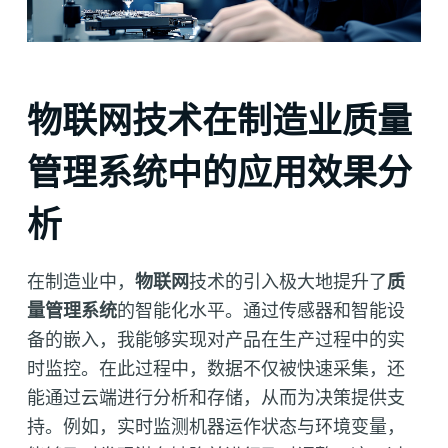
物联网技术在制造业质量
管理系统中的应用效果分
析
在制造业中，
物联网
技术的引入极大地提升了
质
量管理系统
的智能化水平。通过传感器和智能设
备的嵌入，我能够实现对产品在生产过程中的实
时监控。在此过程中，数据不仅被快速采集，还
能通过云端进行分析和存储，从而为决策提供支
持。例如，实时监测机器运作状态与环境变量，