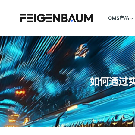
跳
过
QMS产品
内
容
如何通过