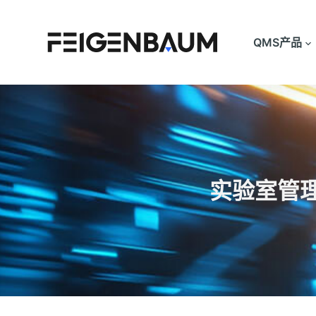
跳
过
QMS产品
内
容
实验室管