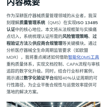
内容概要
作为深耕医疗器械质量管理领域的从业者，我深
刻理解
质量管理系统
（QMS）在实现
ISO 13485
认证
中的核心地位。本文将从法规框架与实操痛
点切入，系统梳理认证所需的
风险管理策略
、
过
程验证方法
及
供应商合规管理
等关键模块。通过
分析医疗器械全生命周期监管要求（如欧盟
MDR），我将重点阐述如何借助
智能化QMS工具
重构质量体系，实现文档控制、CAPA流程与审核
追踪的数字化升级。同时，结合行业标杆案例，
揭示通过
数字化验证平台
缩短40%认证周期的可
行性路径，为企业平衡合规性与运营效率提供可
落地的解决方案。