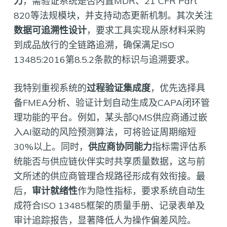
力
，需验证系统是否内置MDR、21 CFR Part
820等法规模块，并支持动态更新机制。其次关注
数据可追溯性设计
，要求工具实现从原材料采购
到成品放行的全链路追溯，确保满足ISO
13485:2016第8.5.2条款的标识与追溯要求。
我特别重视系统的
过程验证集成度
，优先选择具
备FMEA分析、验证计划自动生成及CAPA闭环管
理功能的平台。例如，某头部QMS供应商通过嵌
入AI驱动的风险预测算法，可将验证周期缩短
30%以上。同时，
供应商协同能力
指标需评估系
统能否与供应链伙伴实时共享质量数据，这与前
文所述的供应商管理合规路径形成有效衔接。最
后，
审计就绪性
作为隐性指标，要求系统自动生
成符合ISO 13485框架的质量手册、记录表单及
审计追踪报告，显著降低人为操作偏差风险。