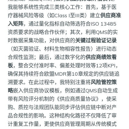
我能够系统性完成三类核心工作：首先，基于医
疗器械风险等级（如Class I至III类）建立
供应商准
入矩阵
，通过量化指标自动筛选符合ISO 13485
资质要求的战略合作伙伴；其次，利用QMS的实
时数据采集功能，对供应商的
关键过程验证记录
（如灭菌验证、材料生物相容性报告）进行动态
合规性监测；最后，通过数字化的
供应商绩效看
板
，整合交付准时率、偏差处理时效等12项KPI，
确保其持续符合欧盟MDR第10章规定的供应链追
溯要求。在此过程中，我特别注重将
风险管控策
略
嵌入供应商协议模板，例如通过QMS自动生成
带有风险评分机制的《供应商质量协议》，使采
购、质控与法规团队能同步评估供应链中断对产
品合规性的影响。这种结构化路径不仅降低了审
计重复工作量，更使供应商管理周期从传统模式