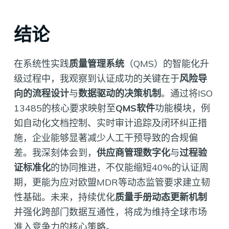
结论
在系统性实践
质量管理系统
（QMS）的智能化升
级过程中，我观察到认证成功的关键在于
风险导
向的流程设计
与
数据驱动的决策机制
。通过将ISO
13485的核心要求映射至
QMS软件
功能模块，例
如自动化文档控制、实时审计追踪及闭环纠正措
施，企业能够显著减少人工干预导致的合规偏
差。我深刻体会到，
供应商管理数字化
与
过程验
证标准化
的协同推进，不仅能缩短40%的认证周
期，更能为应对欧盟MDR等动态监管要求建立韧
性基础。未来，持续优化
质量手册动态更新机制
并强化跨部门数据互通性，将成为维持全球市场
准入竞争力的核心策略。