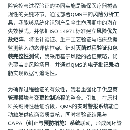
险管控与过程验证的协同实施是确保医疗器械合
规性的关键环节。通过部署
QMS
中的
风险分析工
具
，我能够系统化识别产品全生命周期中的潜在
失效模式，并依据ISO 14971标准建立
风险优先
数矩阵
，将设计验证、生产工艺验证与临床数据
监测纳入动态评估框架。针对
灭菌过程验证
和
包
装完整性测试
，我采用基于风险的验证策略，优
先覆盖高风险场景，并通过
QMS
的
电子批记录功
能
实现数据可追溯性。
为确保过程验证的有效性，我着重强化了
供应商
管理模块
与
变更控制流程
的整合。例如，在原材
料关键特性验证阶段，
QMS
的
实时警报系统
能自
动触发供应商资质复核，同时将验证结果与
CAPA（纠正与预防措施）系统
联动，形成闭环管