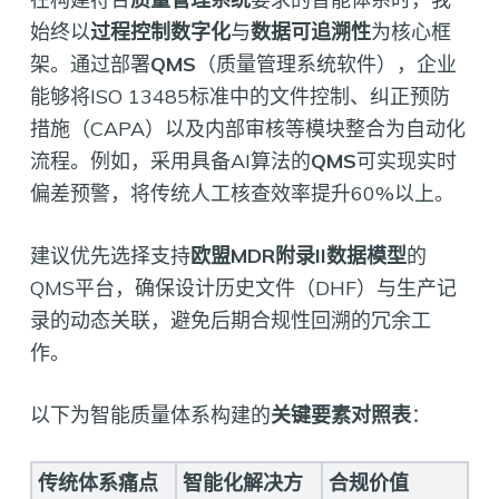
始终以
过程控制数字化
与
数据可追溯性
为核心框
架。通过部署
QMS
（质量管理系统软件），企业
能够将ISO 13485标准中的文件控制、纠正预防
措施（CAPA）以及内部审核等模块整合为自动化
流程。例如，采用具备AI算法的
QMS
可实现实时
偏差预警，将传统人工核查效率提升60%以上。
建议优先选择支持
欧盟MDR附录II数据模型
的
QMS平台，确保设计历史文件（DHF）与生产记
录的动态关联，避免后期合规性回溯的冗余工
作。
以下为智能质量体系构建的
关键要素对照表
：
传统体系痛点
智能化解决方
合规价值