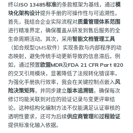
终以
ISO 13485标准
的条款框架为基线，通过
模
块化架构设计
提升手册的可操作性与可追溯性。
首先，我结合企业实际流程对
质量管理体系范围
进行精准界定，确保覆盖从研发到售后服务的全
生命周期活动。其次，采用
智能文档管理工具
（如合规型QMS软件）实现条款与内部程序的动
态映射，避免传统手动更新导致的信息滞后。例
如，通过预置
欧盟MDR
及
FDA 21 CFR Part 820
的交叉引用模块，显著降低了法规转化错误率。
为强化手册执行效率，我会在关键控制点嵌入
风
险决策矩阵
，并同步建立
版本追溯链
，确保每次
修订均能关联到对应的验证记录与变更评审结
论。这种结构化编制方法不仅能满足认证审核的
透明性要求，还可为后续
供应商管理
和
过程验证
提供标准化输入依据。