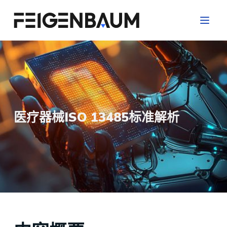
跳
过
内
容
医疗器械ISO 13485标准解析