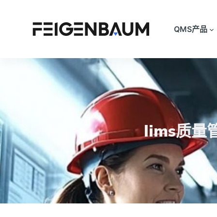
跳
过
QMS产品
内
容
lims质