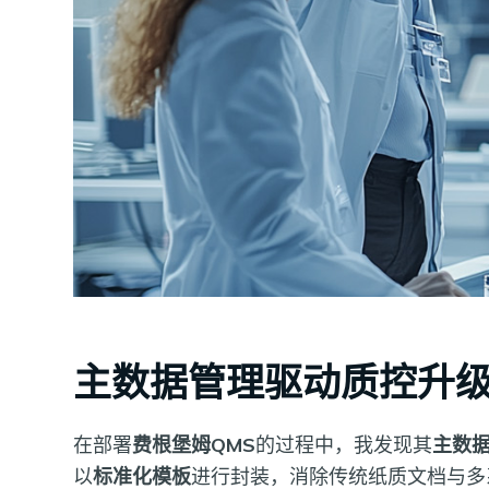
主数据管理驱动质控升
在部署
费根堡姆QMS
的过程中，我发现其
主数
以
标准化模板
进行封装，消除传统纸质文档与多