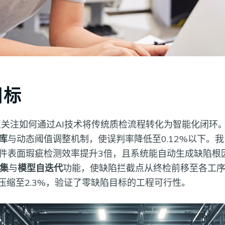
目标
关注如何通过AI技术将传统质检流程转化为智能化闭环
库
与动态阈值调整机制，使误判率降低至0.12%以下。
件表面瑕疵检测效率提升3倍，且系统能自动生成缺陷根
集
与
模型自迭代
功能，使缺陷拦截点从终检前移至各工
压缩至2.3%，验证了零缺陷目标的工程可行性。