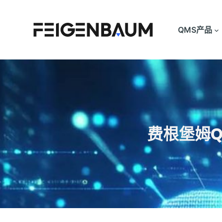
跳
过
QMS产品
内
容
费根堡姆