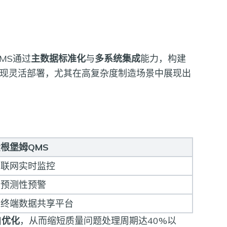
MS通过
主数据标准化
与
多系统集成
能力，构建
现灵活部署，尤其在高复杂度制造场景中展现出
根堡姆QMS
物联网实时监控
I预测性预警
多终端数据共享平台
自优化
，从而缩短质量问题处理周期达40%以