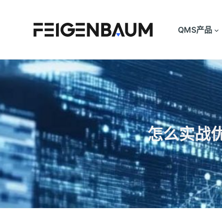
跳
过
QMS产品
内
容
怎么实战