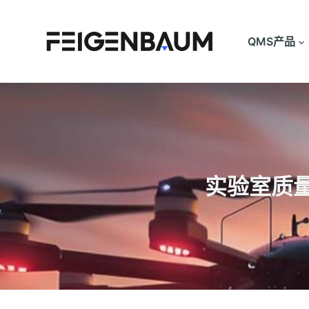
跳
过
QMS产品
内
容
实验室质