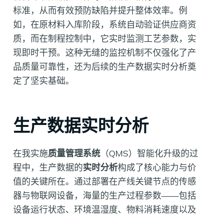
标准，从而有效预防缺陷并提升整体效率。例
如，在原材料入库阶段，系统自动验证供应商资
质，而在制程控制中，它实时监测工艺参数，实
现即时干预。这种无缝的监控机制不仅强化了产
品质量可靠性，还为后续的生产数据实时分析奠
定了坚实基础。
生产数据实时分析
在我实施
质量管理系统
（QMS）智能化升级的过
程中，生产数据的
实时分析
构成了核心能力与价
值的关键所在。通过部署在产线关键节点的传感
器与物联网设备，海量的生产过程参数——包括
设备运行状态、环境温湿度、物料消耗速度以及