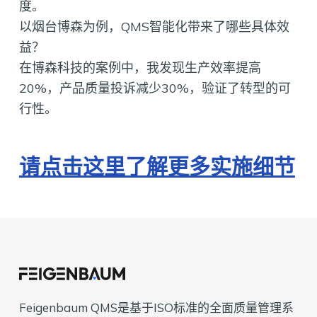
度。
以烟台博森为例，QMS智能化带来了哪些具体效
益？
在博森科技的案例中，我发现生产效率提高
20%，产品质量投诉减少30%，验证了转型的可
行性。
请点击这里了解更多实施细节
Feigenbaum QMS是基于ISO标准的全面质量管理系