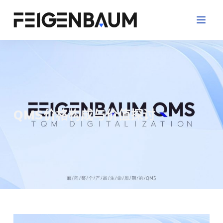
跳
过
内
容
QMS价格构成与价值探讨