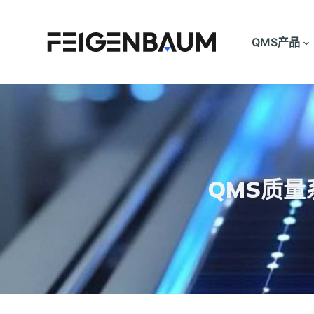
跳
过
QMS产品
内
容
QMS质