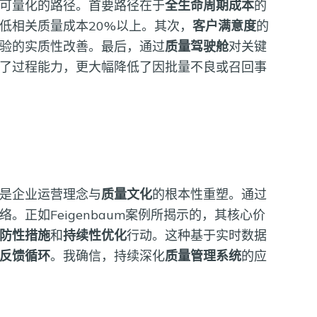
可量化的路径。首要路径在于
全生命周期成本
的
低相关质量成本20%以上。其次，
客户满意度
的
验的实质性改善。最后，通过
质量驾驶舱
对关键
了过程能力，更大幅降低了因批量不良或召回事
是企业运营理念与
质量文化
的根本性重塑。通过
络。正如Feigenbaum案例所揭示的，其核心价
防性措施
和
持续性优化
行动。这种基于实时数据
反馈循环
。我确信，持续深化
质量管理系统
的应