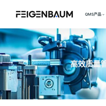
跳
过
QMS产品
内
容
高效质量