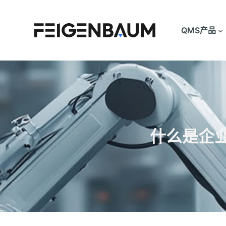
跳
过
QMS产品
内
容
什么是企