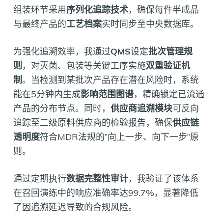
组装环节采用
序列化追踪技术
，确保每件半成品
与最终产品的
工艺档案
实时同步至中央数据库。
为强化追溯效率，我通过
QMS
设定
批次管理规
则
，对灭菌、包装等关键工序实施
双重验证机
制
。当检测到某批次产品存在潜在风险时，系统
能在5分钟内生成
影响范围图谱
，精确锁定已流通
产品的分布节点。同时，
供应商追溯模块
可反向
追踪至二级原料供应商的检验报告，确保
供应链
透明度
符合MDR法规的”向上一步、向下一步”原
则。
通过定期执行
数据完整性审计
，我验证了该体系
在召回演练中的响应准确率达99.7%，显著降低
了因追溯延迟导致的合规风险。