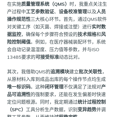
在实施
质量管理系统（QMS）
时，我重点关注生
产过程中
工艺参数验证
、
设备校准管理
以及
人员
操作规范性
三大核心环节。首先，通过QMS软件
对关键工序（如灭菌、焊接或注塑）进行
实时数
据监控
，确保每个步骤符合预设的
技术规格
和
风
险控制阈值
。例如，在医疗器械装配环节，系统
会自动记录温湿度、压力值等参数，并与ISO
13485要求的
可接受标准
动态比对。
其次，我借助QMS的
追溯模块
建立
批次关联性
，
从原材料入库到成品出库的每个操作节点均生成
唯一标识码
。这种
闭环管理
不仅满足了法规对
产
品可追溯性
的强制要求，还能在发生偏差时快速
定位问题根源。同时，我定期通过
统计过程控制
（SPC）
工具分析生产数据，识别
变异趋势
并调