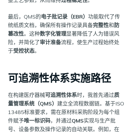
整工艺参数，从而维持
过程稳定性
。
最后，QMS的
电子批记录（EBR）
功能取代了传
统纸质文档，确保所有操作记录具备
完整性
和
防
篡改性
。这种
数字化管理
显著降低了人为错误风
险，并简化了
审计准备
流程，使生产过程始终处
于
受控状态
。
可追溯性体系实施路径
在构建医疗器械
可追溯性体系
时，我首先通过
质
量管理系统（QMS）
建立全流程数据链。基于ISO
13485标准要求，需在原材料采购阶段为每个组
件赋予
唯一标识码
，并通过
QMS
实现与生产批
号、设备参数及操作记录的自动关联。例如，在