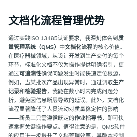
文档化流程管理优势
通过实践ISO 13485认证要求，我深刻体会到
质
量管理系统（QMS）
中
文档化流程
的核心价值。
在医疗器械领域，从设计开发到生产交付的每个
环节，标准化文档不仅为操作提供明确指引，更
通过
可追溯性
确保问题发生时能快速定位根源。
例如，当某批次产品出现异常时，通过调取
生产
记录
和
检验报告
，我能在数小时内完成问题分
析，避免因信息断层导致的延误。此外，文档化
流程显著降低了人员流动对质量稳定性的影响
——新员工只需遵循既定的
作业指导书
，即可快
速掌握关键操作要点。值得注意的是，QMS软件
的应用进一步提升了文档管理效率，其版本控制