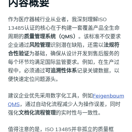
内容概要
作为医疗器械行业从业者，我深刻理解ISO
13485认证的核心在于构建一套覆盖产品全生命
周期的
质量管理系统（QMS）
。该标准不仅要求
企业通过
风险管理
识别潜在缺陷，还需以
法规符
合性验证
为基础，确保从设计开发到售后服务的
每个环节均满足国际监管要求。例如，在生产过
程中，必须通过
可追溯性体系
记录关键数据，以
便快速定位问题源头。
建议企业优先采用数字化工具，例如
Feigenbaum
QMS
，通过自动化流程减少人为操作误差，同时
强化
文档化流程管理
的实时性与一致性。
值得注意的是，ISO 13485并非孤立的质量框